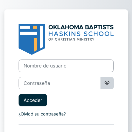
Salta al contenido principal
Entrar a Robert
Nombre de usuario
Contraseña
Acceder
¿Olvidó su contraseña?